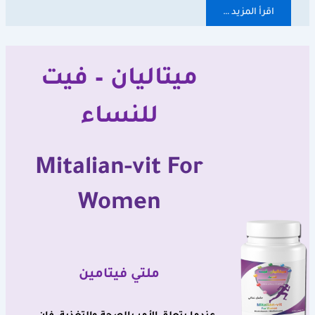
اقرأ المزيد …
ميتاليان – فيت
للنساء
Mitalian-vit For
Women
ملتي فيتامين