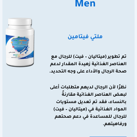
Men
ملتي فيتامين
تم تطوير (ميتاليان – فيت) للرجال مع
العناصر الغذائية زهيدة المقدار لدعم
صحة الرجال والأداء على وجه التحديد.
نظرًا لأن الرجال لديهم متطلبات أعلى
لبعض العناصر الغذائية مقارنةً
بالنساء، فقد تم تعديل مستويات
المواد الغذائية في (ميتاليان – فيت)
للرجال للمساعدة في دعم صحتهم
ورفاهيتهم.