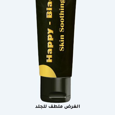
الغرض ملطف للجلد